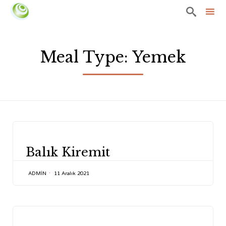

Sk
to
Meal Type:
Yemek
co
CATEGORY
Balık Kiremit
ADMIN
11 Aralık 2021
CATEGORY