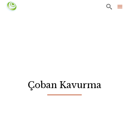

Sk
to
co
Çoban Kavurma